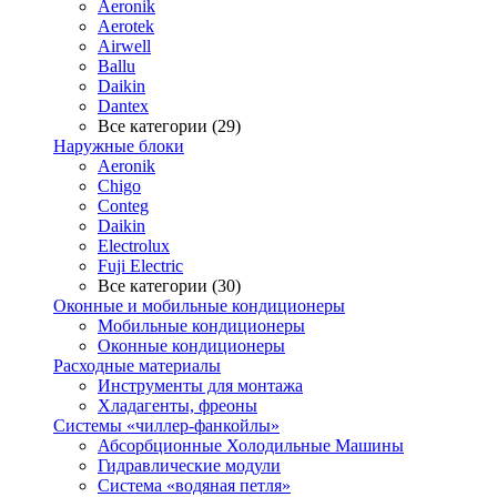
Aeronik
Aerotek
Airwell
Ballu
Daikin
Dantex
Все категории (29)
Наружные блоки
Aeronik
Chigo
Conteg
Daikin
Electrolux
Fuji Electric
Все категории (30)
Оконные и мобильные кондиционеры
Мобильные кондиционеры
Оконные кондиционеры
Расходные материалы
Инструменты для монтажа
Хладагенты, фреоны
Системы «чиллер-фанкойлы»
Абсорбционные Холодильные Машины
Гидравлические модули
Система «водяная петля»