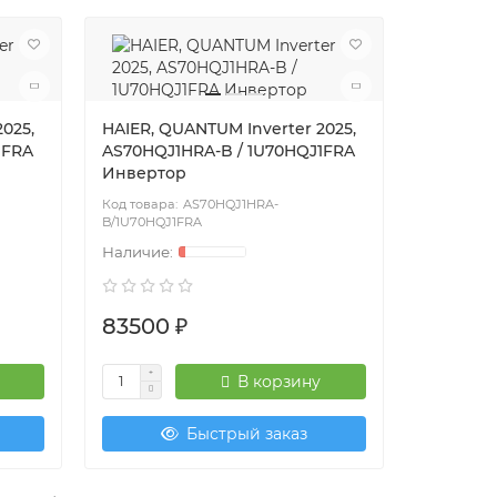
025,
HAIER, QUANTUM Inverter 2025,
1FRA
AS70HQJ1HRA-B / 1U70HQJ1FRA
Инвертор
AS70HQJ1HRA-
B/1U70HQJ1FRA
83500 ₽
В корзину
Быстрый заказ