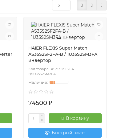
HAIER FLEXIS Super Match
erter
AS35S2SF2FA-B / 1U35S2SM3FA
инвертор
AS35S2SF2FA-
B/1U35S2SM3FA
74500 ₽
В корзину
Быстрый заказ