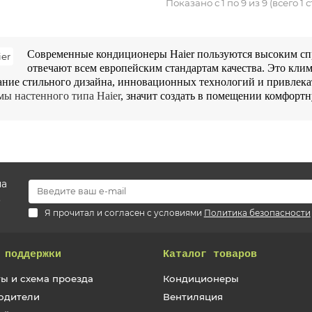
Показано с 1 по 9 из 9 (всего 1 
Современные кондиционеры Haier пользуются высоким спро
отвечают всем европейским стандартам качества. Это клим
ание стильного дизайна, инновационных технологий и привлека
мы настенного типа Haier
, значит создать в помещении комфорт
на
.
Я прочитал и согласен с условиями
Политика безопасности
 поддержки
Каталог товаров
ы и схема проезда
Кондиционеры
одители
Вентиляция