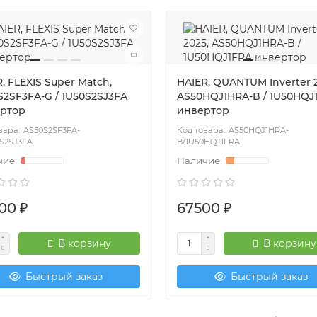
, FLEXIS Super Match,
HAIER, QUANTUM Inverter 2
S2SF3FA-G / 1U50S2SJ3FA
AS50HQJ1HRA-B / 1U50HQJ
ртор
инвертор
AS50S2SF3FA-
AS50HQJ1HRA-
S2SJ3FA
B/1U50HQJ1FRA
00 ₽
67500 ₽
В корзину
В корзину
Быстрый заказ
Быстрый заказ