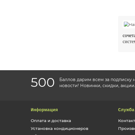
сочет
систе
500
Баллов дарим всем за подписку 
новости! Новинки, скидки, акции
Информация
Служба
Оплата и доставка
Контакт
Установка кондиционеров
Произв