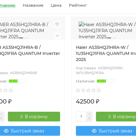
лчанию
Название
Цена
Рейтинг
R AS35HQJ1HRA-B /
Haier AS35HQJ1HRA-W /
HQJ1FRA QUANTUM Inverter
1U35HQJ1FRA QUANTUM Inv
2025
AS35HQJ1HRA-
AS35HQJ1HRAB
W/1U35HQJ1FRA
00 ₽
42500 ₽
В корзину
В корзину
Быстрый заказ
Быстрый заказ