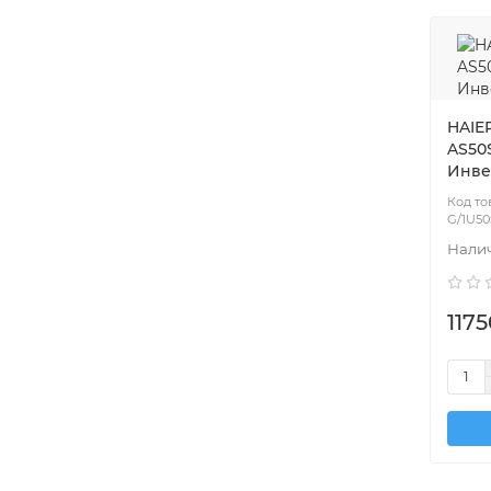
HAIER
AS50
Инве
G/1U50
1175