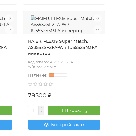
HAIER, FLEXIS Super Match,
2FA
AS35S2SF2FA-W / 1U35S2SM3FA
инвертор
AS35S2SF2FA-
W/1U35S2SM3FA
79500 ₽
В корзину
Быстрый заказ